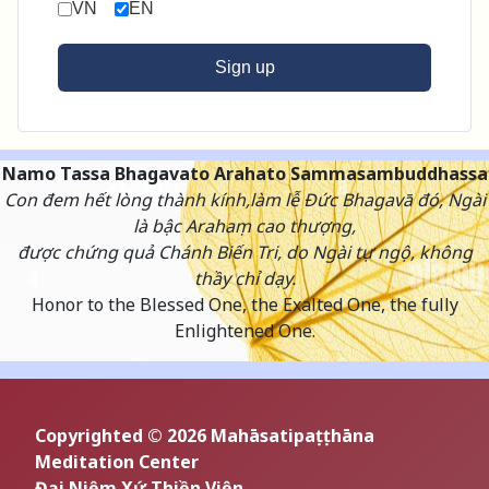
VN
EN
Sign up
Namo Tassa Bhagavato Arahato Sammasambuddhassa
Con đem hết lòng thành kính,làm lễ Đức Bhagavā đó, Ngài
là bậc Arahaṃ cao thượng,
được chứng quả Chánh Biến Tri, do Ngài tự ngộ, không
thầy chỉ dạy.
Honor to the Blessed One, the Exalted One, the fully
Enlightened One.
Copyrighted © 2026 Mahāsatipaṭṭhāna
Meditation Center
Đại Niệm Xứ Thiền Viện