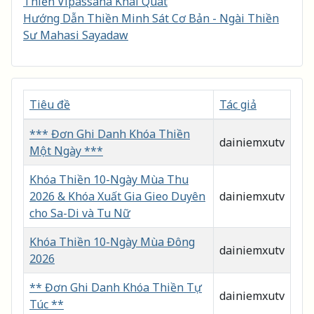
Thiền Vipassana Khái Quát
Hướng Dẫn Thiền Minh Sát Cơ Bản - Ngài Thiền
Sư Mahasi Sayadaw
Tiêu đề
Tác giả
Mục lục
*** Đơn Ghi Danh Khóa Thiền
dainiemxutv
Một Ngày ***
Khóa Thiền 10-Ngày Mùa Thu
2026 & Khóa Xuất Gia Gieo Duyên
dainiemxutv
cho Sa-Di và Tu Nữ
Khóa Thiền 10-Ngày Mùa Đông
dainiemxutv
2026
** Đơn Ghi Danh Khóa Thiền Tự
dainiemxutv
Túc **