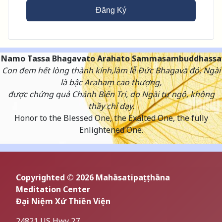
Đăng Ký
Namo Tassa Bhagavato Arahato Sammasambuddhassa
Con đem hết lòng thành kính,làm lễ Đức Bhagavā đó, Ngài
là bậc Arahaṃ cao thượng,
được chứng quả Chánh Biến Tri, do Ngài tự ngộ, không
thầy chỉ dạy.
Honor to the Blessed One, the Exalted One, the fully
Enlightened One.
Copyrighted © 2026 Mahāsatipaṭṭhāna
Meditation Center
Đại Niệm Xứ Thiền Viện
24821 US Hwy 27