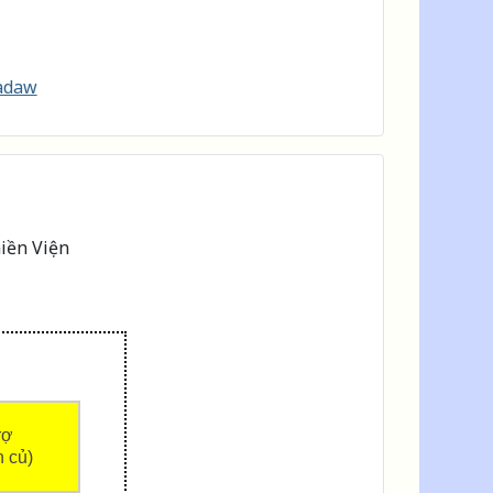
yadaw
iền Viện
rợ
h củ)