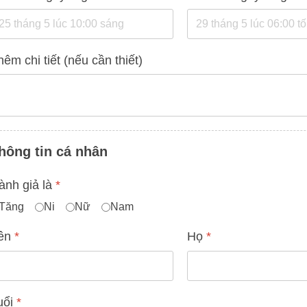
êm chi tiết (nếu cần thiết)
hông tin cá nhân
ành giả là
*
Tăng
Ni
Nữ
Nam
ên
*
Họ
*
uổi
*