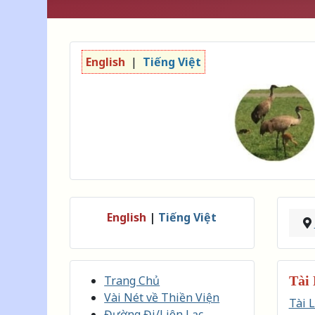
English
|
Tiếng Việt
English
|
Tiếng Việt
Trang Chủ
Tài
Vài Nét về Thiền Viện
Tài 
Đường Đi/Liên Lạc