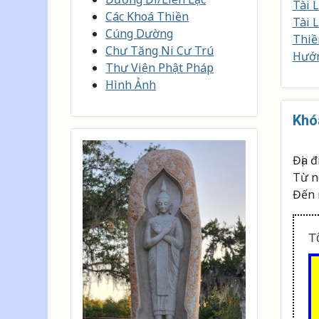
Tài 
Các Khoá Thiền
Tài 
Cúng Dường
Thiề
Chư Tăng Ni Cư Trú
Hướn
Thư Viện Phật Pháp
Hình Ảnh
Khó
Địa 
Từ n
Đến 
T