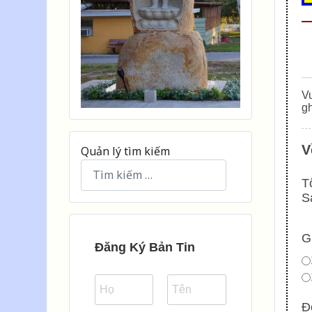
Vu
gh
V
Quản lý tìm kiếm
T
Type 2 or more characters for results.
S
G
Đăng Ký Bản Tin
Đ