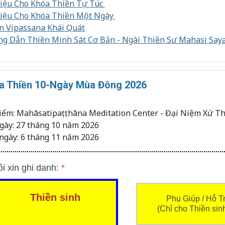
Liệu Cho Khóa Thiền Tự Túc
Liệu Cho Khóa Thiền Một Ngày
n Vipassana Khái Quát
g Dẫn Thiền Minh Sát Cơ Bản - Ngài Thiền Sư Mahasi Sa
a Thiền 10-Ngày Mùa Đông 2026
điểm: Mahāsatipaṭṭhāna Meditation Center - Đại Niệm Xứ Th
gày: 27 tháng 10 năm 2026
ngày: 6 tháng 11 năm 2026
ôi xin ghi danh:
*
Thiền sinh
Phụ Giúp / Hỗ T
(Chỉ cho Thiền sin