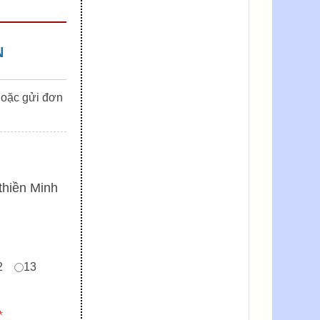
N
hoặc gửi đơn
thiền Minh
2
13
*