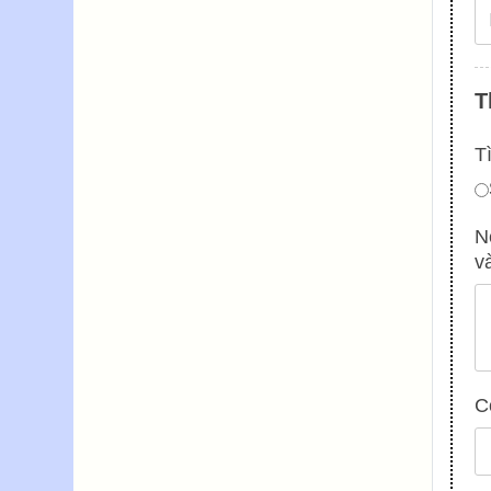
T
T
N
v
C