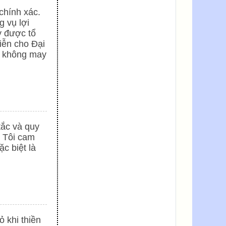
chính xác.
g vụ lợi
y được tổ
miễn cho Đại
ì không may
ác nhận những dữ kiện do tôi cung cấp là c
tắc và quy
. Tôi cam
c biệt là
đã xem xét trước hướng dẫn ...)
*
 khi thiền