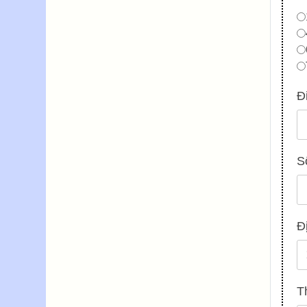
Đ
S
Đ
T