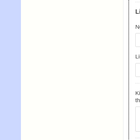
L
N
L
K
t