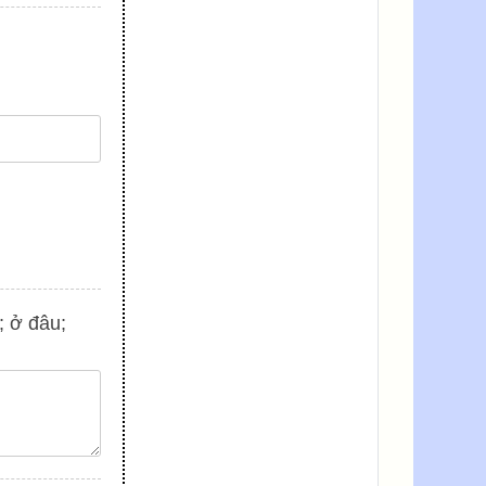
; ở đâu;