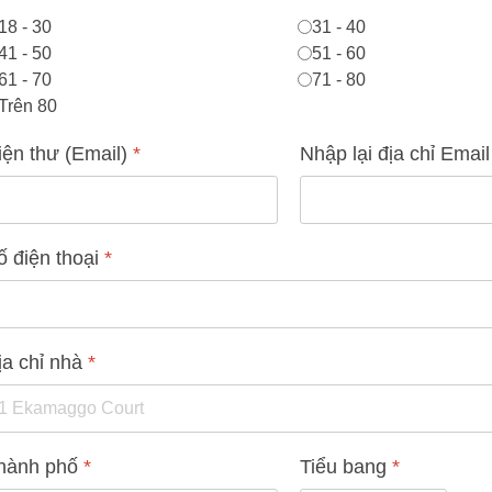
18 - 30
31 - 40
41 - 50
51 - 60
61 - 70
71 - 80
Trên 80
iện thư (Email)
*
Nhập lại địa chỉ Emai
ố điện thoại
*
ịa chỉ nhà
*
hành phố
*
Tiểu bang
*