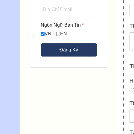
Ngôn Ngữ Bản Tin
*
Th
VN
EN
Đăng Ký
T
H
T
T