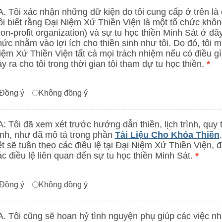
A. Tôi xác nhận những dữ kiện do tôi cung cấp ở trên là 
ôi biết rằng Đại Niệm Xứ Thiền Viện là một tổ chức khôn
non-profit organization) và sự tu học thiền Minh Sát ở đâ
hức nhằm vào lợi ích cho thiền sinh như tôi. Do đó, tôi 
iệm Xứ Thiền Viện tất cả mọi trách nhiệm nếu có điều g
ảy ra cho tôi trong thời gian tôi tham dự tu học thiền.
*
greement to statements in 1A or 1B (Tôi x
Đồng ý
Không đồng ý
A: Tôi đã xem xét trước hướng dẫn thiền, lịch trình, quy 
ịnh, như đã mô tả trong phần
Tài Liệu Cho Khóa Thiền
ết sẽ tuân theo các điều lệ tại Đại Niệm Xứ Thiền Viện, đặ
ác điều lệ liên quan đến sự tu học thiền Minh Sát.
*
greement to statements in 2A or 2B (Tôi 
Đồng ý
Không đồng ý
A. Tôi cũng sẽ hoan hỷ tình nguyện phụ giúp các việc nhỏ