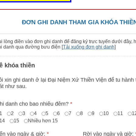
ĐƠN GHI DANH THAM GIA KHÓA THIỀ
i lòng điền vào đơn ghi danh để đăng ký trực tuyến dưới đây, 
i danh qua đường bưu điện [
Tải xuống đơn ghi danh
]
ề khóa thiền
ôi xin ghi danh ở lại Đại Niệm Xứ Thiền Viện để tu hành 
át như sau.
hi danh cho bao nhiêu đêm?
*
1
2
3
4
5
6
7
8
9
10
11
1
14
15
Nhiều hơn 15
ến vào ngày & giờ:
*
Rời vào ngày và giờ: